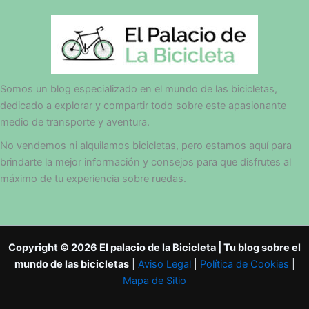
Somos un blog especializado en el mundo de las bicicletas,
dedicado a explorar y compartir todo sobre este apasionante
medio de transporte y aventura.
No vendemos ni alquilamos bicicletas, pero estamos aquí para
brindarte la mejor información y consejos para que disfrutes al
máximo de tu experiencia sobre ruedas.
Copyright © 2026 El palacio de la Bicicleta | Tu blog sobre el
mundo de las bicicletas
|
Aviso Legal
|
Política de Cookies
|
Mapa de Sitio