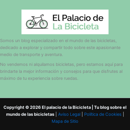
Somos un blog especializado en el mundo de las bicicletas,
dedicado a explorar y compartir todo sobre este apasionante
medio de transporte y aventura.
No vendemos ni alquilamos bicicletas, pero estamos aquí para
brindarte la mejor información y consejos para que disfrutes al
máximo de tu experiencia sobre ruedas.
Copyright © 2026 El palacio de la Bicicleta | Tu blog sobre el
mundo de las bicicletas
|
Aviso Legal
|
Política de Cookies
|
Mapa de Sitio