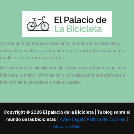
Somos un blog especializado en el mundo de las bicicletas,
dedicado a explorar y compartir todo sobre este apasionante
medio de transporte y aventura.
No vendemos ni alquilamos bicicletas, pero estamos aquí para
brindarte la mejor información y consejos para que disfrutes al
máximo de tu experiencia sobre ruedas.
Copyright © 2026 El palacio de la Bicicleta | Tu blog sobre el
mundo de las bicicletas
|
Aviso Legal
|
Política de Cookies
|
Mapa de Sitio