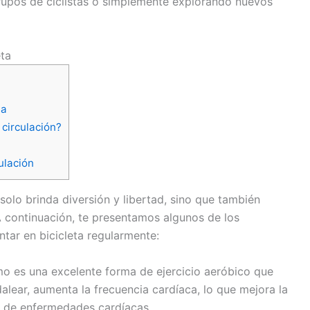
grupos de ciclistas o simplemente explorando nuevos
eta
ta
 circulación?
ulación
solo brinda diversión y libertad, sino que también
A continuación, te presentamos algunos de los
ntar en bicicleta regularmente:
mo es una excelente forma de ejercicio aeróbico que
alear, aumenta la frecuencia cardíaca, lo que mejora la
go de enfermedades cardíacas.