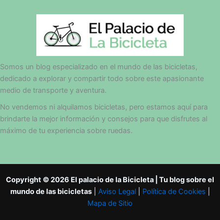
Somos un blog especializado en el mundo de las bicicletas,
dedicado a explorar y compartir todo sobre este apasionante
medio de transporte y aventura.
No vendemos ni alquilamos bicicletas, pero estamos aquí para
brindarte la mejor información y consejos para que disfrutes al
máximo de tu experiencia sobre ruedas.
Copyright © 2026 El palacio de la Bicicleta | Tu blog sobre el
mundo de las bicicletas
|
Aviso Legal
|
Política de Cookies
|
Mapa de Sitio