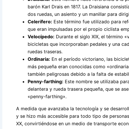
barón Karl Drais en 1817. La Draisiana consist
dos ruedas, un asiento y un manillar para dirigi
Celerífero:
Este término fue utilizado para refe
que eran impulsadas por el propio ciclista emp
Velocípedo:
Durante el siglo XIX, el término «
bicicletas que incorporaban pedales y una ca
ruedas traseras.
Ordinaria:
En el período victoriano, las bicicl
más pequeña eran conocidas como «ordinarias»
también peligrosas debido a la falta de estabil
Penny-farthing:
Este nombre se utilizaba para 
delantera y rueda trasera pequeña, que se as
«penny-farthing».
A medida que avanzaba la tecnología y se desarroll
y se hizo más accesible para todo tipo de personas.
XX, convirtiéndose en un medio de transporte econ