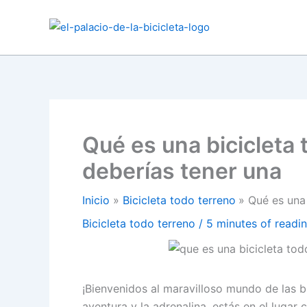
Ir
al
contenido
Qué es una bicicleta 
deberías tener una
Inicio
Bicicleta todo terreno
Qué es una 
Bicicleta todo terreno
/
5 minutes of readi
¡Bienvenidos al maravilloso mundo de las bi
aventura y la adrenalina, estás en el lugar 