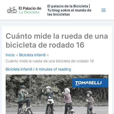
Ir
El palacio de la Bicicleta |
al
Tu blog sobre el mundo de
las bicicletas
contenido
Cuánto mide la rueda de una
bicicleta de rodado 16
Inicio
Bicicleta infantil
Cuánto mide la rueda de una bicicleta de rodado 16
Bicicleta infantil
/
4 minutes of reading