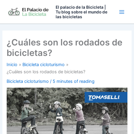
Ir
El palacio de la Bicicleta |
al
Tu blog sobre el mundo de
las bicicletas
contenido
¿Cuáles son los rodados de
bicicletas?
Inicio
Bicicleta cicloturismo
¿Cuáles son los rodados de bicicletas?
Bicicleta cicloturismo
/
5 minutes of reading