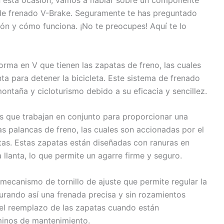
En esta ocasión, vamos a hablar sobre un componente
a de frenado V-Brake. Seguramente te has preguntado
ón y cómo funciona. ¡No te preocupes! Aquí te lo
orma en V que tienen las zapatas de freno, las cuales
nta para detener la bicicleta. Este sistema de frenado
ontaña y cicloturismo debido a su eficacia y sencillez.
 que trabajan en conjunto para proporcionar una
as palancas de freno, las cuales son accionadas por el
atas. Estas zapatas están diseñadas con ranuras en
llanta, lo que permite un agarre firme y seguro.
mecanismo de tornillo de ajuste que permite regular la
egurando así una frenada precisa y sin rozamientos
a el reemplazo de las zapatas cuando están
rminos de mantenimiento.