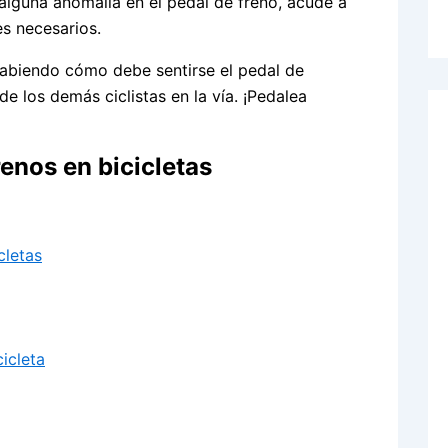
s alguna anomalía en el pedal de freno, acude a
es necesarios.
 sabiendo cómo debe sentirse el pedal de
de los demás ciclistas en la vía. ¡Pedalea
renos en bicicletas
cletas
icleta