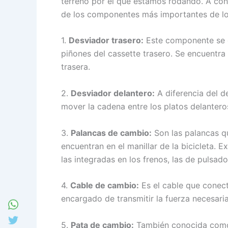
terreno por el que estamos rodando. A con
de los componentes más importantes de l
1.
Desviador trasero:
Este componente se e
piñones del cassette trasero. Se encuentra e
trasera.
2.
Desviador delantero:
A diferencia del d
mover la cadena entre los platos delanteros.
3.
Palancas de cambio:
Son las palancas q
encuentran en el manillar de la bicicleta. 
las integradas en los frenos, las de pulsador
4.
Cable de cambio:
Es el cable que conect
encargado de transmitir la fuerza necesar
5.
Pata de cambio:
También conocida como 