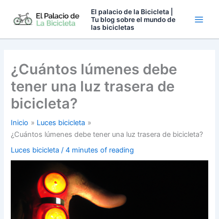
Ir
El palacio de la Bicicleta |
al
Tu blog sobre el mundo de
las bicicletas
contenido
¿Cuántos lúmenes debe
tener una luz trasera de
bicicleta?
Inicio
Luces bicicleta
¿Cuántos lúmenes debe tener una luz trasera de bicicleta?
Luces bicicleta
/
4 minutes of reading