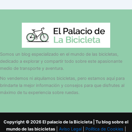
Somos un blog especializado en el mundo de las bicicletas,
dedicado a explorar y compartir todo sobre este apasionante
medio de transporte y aventura.
No vendemos ni alquilamos bicicletas, pero estamos aquí para
brindarte la mejor información y consejos para que disfrutes al
máximo de tu experiencia sobre ruedas.
Copyright © 2026 El palacio de la Bicicleta | Tu blog sobre el
mundo de las bicicletas
|
Aviso Legal
|
Política de Cookies
|