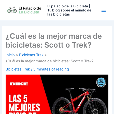
Ir
El palacio de la Bicicleta |
al
Tu blog sobre el mundo de
las bicicletas
contenido
¿Cuál es la mejor marca de
bicicletas: Scott o Trek?
Inicio
Bicicletas Trek
¿Cuál es la mejor marca de bicicletas: Scott o Trek?
Bicicletas Trek
/
5 minutes of reading