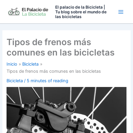
Ir
El palacio de la Bicicleta |
al
Tu blog sobre el mundo de
las bicicletas
contenido
Tipos de frenos más
comunes en las bicicletas
Inicio
Bicicleta
Tipos de frenos más comunes en las bicicletas
Bicicleta
/
5 minutes of reading