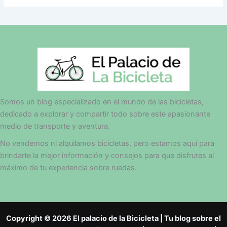
Somos un blog especializado en el mundo de las bicicletas,
dedicado a explorar y compartir todo sobre este apasionante
medio de transporte y aventura.
No vendemos ni alquilamos bicicletas, pero estamos aquí para
brindarte la mejor información y consejos para que disfrutes al
máximo de tu experiencia sobre ruedas.
Copyright © 2026 El palacio de la Bicicleta | Tu blog sobre el