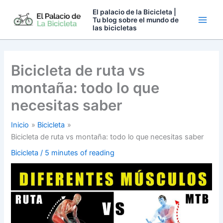
Ir
El palacio de la Bicicleta |
al
Tu blog sobre el mundo de
las bicicletas
contenido
Bicicleta de ruta vs
montaña: todo lo que
necesitas saber
Inicio
Bicicleta
Bicicleta de ruta vs montaña: todo lo que necesitas saber
Bicicleta
/
5 minutes of reading