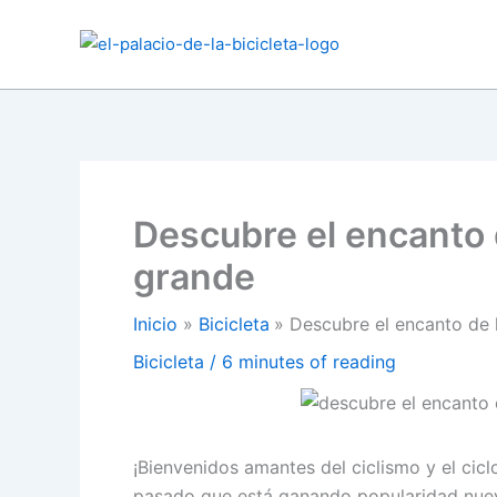
Ir
al
contenido
Descubre el encanto d
grande
Inicio
Bicicleta
Descubre el encanto de 
Bicicleta
/
6 minutes of reading
¡Bienvenidos amantes del ciclismo y el cic
pasado que está ganando popularidad nueva