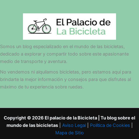
Somos un blog especializado en el mundo de las bicicletas,
dedicado a explorar y compartir todo sobre este apasionante
medio de transporte y aventura.
No vendemos ni alquilamos bicicletas, pero estamos aquí para
brindarte la mejor información y consejos para que disfrutes al
máximo de tu experiencia sobre ruedas.
Copyright © 2026 El palacio de la Bicicleta | Tu blog sobre el
mundo de las bicicletas
|
Aviso Legal
|
Política de Cookies
|
Mapa de Sitio