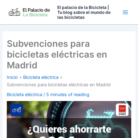
Ir
El palacio de la Bicicleta |
al
Tu blog sobre el mundo de
las bicicletas
contenido
Subvenciones para
bicicletas eléctricas en
Madrid
Inicio
Bicicleta eléctrica
Subvenciones para bicicletas eléctricas en Madrid
Bicicleta eléctrica
/
5 minutes of reading