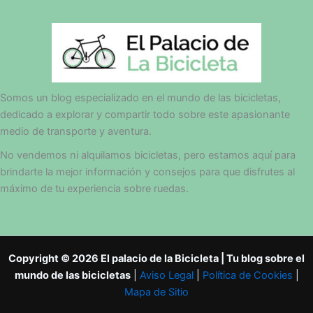
Somos un blog especializado en el mundo de las bicicletas,
dedicado a explorar y compartir todo sobre este apasionante
medio de transporte y aventura.
No vendemos ni alquilamos bicicletas, pero estamos aquí para
brindarte la mejor información y consejos para que disfrutes al
máximo de tu experiencia sobre ruedas.
Copyright © 2026 El palacio de la Bicicleta | Tu blog sobre el
mundo de las bicicletas
|
Aviso Legal
|
Política de Cookies
|
Mapa de Sitio