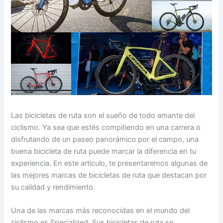
Las bicicletas de ruta son el sueño de todo amante del
ciclismo. Ya sea que estés compitiendo en una carrera o
disfrutando de un paseo panorámico por el campo, una
buena bicicleta de ruta puede marcar la diferencia en tu
experiencia. En este artículo, te presentaremos algunas de
las mejores marcas de bicicletas de ruta que destacan por
su calidad y rendimiento.
Una de las marcas más reconocidas en el mundo del
ciclismo es Specialized. Sus bicicletas de ruta se