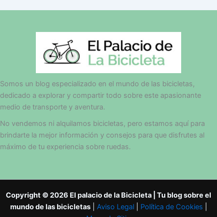
Somos un blog especializado en el mundo de las bicicletas,
dedicado a explorar y compartir todo sobre este apasionante
medio de transporte y aventura.
No vendemos ni alquilamos bicicletas, pero estamos aquí para
brindarte la mejor información y consejos para que disfrutes al
máximo de tu experiencia sobre ruedas.
Copyright © 2026 El palacio de la Bicicleta | Tu blog sobre el
mundo de las bicicletas
|
Aviso Legal
|
Política de Cookies
|