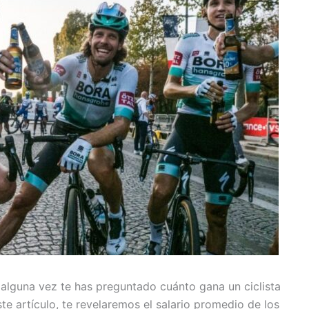
i alguna vez te has preguntado cuánto gana un ciclista
ste artículo, te revelaremos el salario promedio de los