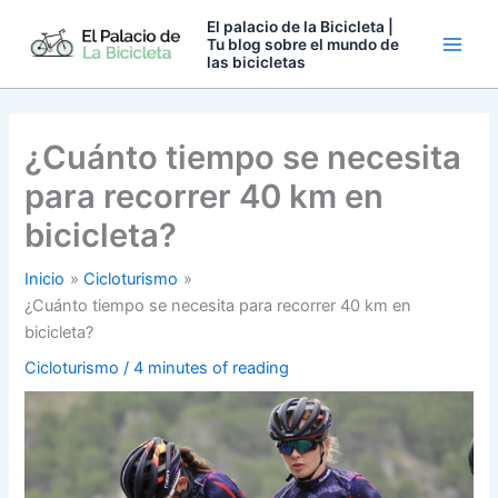
Ir
El palacio de la Bicicleta |
al
Tu blog sobre el mundo de
las bicicletas
contenido
¿Cuánto tiempo se necesita
para recorrer 40 km en
bicicleta?
Inicio
Cicloturismo
¿Cuánto tiempo se necesita para recorrer 40 km en
bicicleta?
Cicloturismo
/
4 minutes of reading