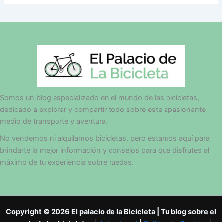
Somos un blog especializado en el mundo de las bicicletas,
dedicado a explorar y compartir todo sobre este apasionante
medio de transporte y aventura.
No vendemos ni alquilamos bicicletas, pero estamos aquí para
brindarte la mejor información y consejos para que disfrutes al
máximo de tu experiencia sobre ruedas.
Copyright © 2026 El palacio de la Bicicleta | Tu blog sobre el