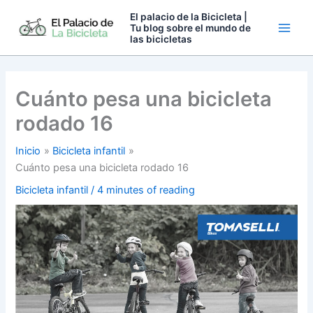
Ir
El palacio de la Bicicleta |
al
Tu blog sobre el mundo de
las bicicletas
contenido
Cuánto pesa una bicicleta
rodado 16
Inicio
Bicicleta infantil
Cuánto pesa una bicicleta rodado 16
Bicicleta infantil
/
4 minutes of reading